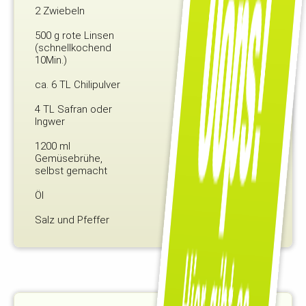
2 Zwiebeln
500 g rote Linsen
(schnellkochend
10Min.)
ca. 6 TL Chilipulver
4 TL Safran oder
Ingwer
1200 ml
Gemüsebrühe,
selbst gemacht
Öl
Salz und Pfeffer