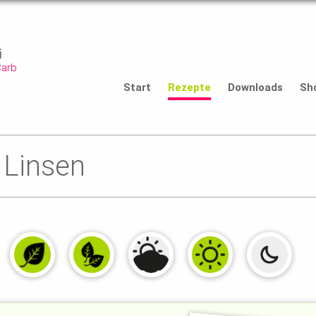
i
Carb
Start
Rezepte
Downloads
Sh
 Linsen