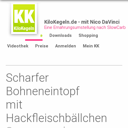
KiloKegeln.de - mit Nico DaVinci
Eine Ernährungsumstellung nach SlowCarb
Start
Rezepte
Downloads
Shopping
Videothek
Preise
Anmelden
Mein KK
Scharfer
Bohneneintopf
mit
Hackfleischbällchen