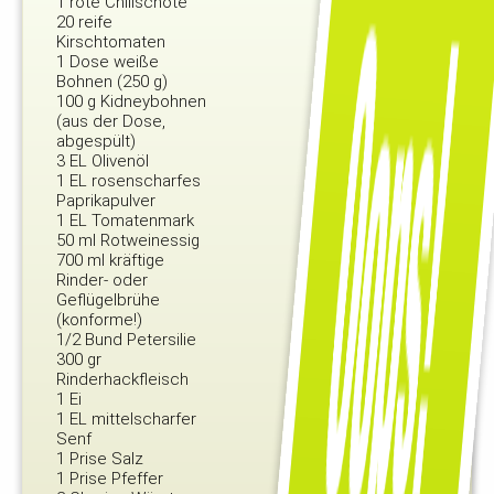
1 rote Chilischote
20 reife
Kirschtomaten
1 Dose weiße
Bohnen (250 g)
100 g Kidneybohnen
(aus der Dose,
abgespült)
3 EL Olivenöl
1 EL rosenscharfes
Paprikapulver
1 EL Tomatenmark
50 ml Rotweinessig
700 ml kräftige
Rinder- oder
Geflügelbrühe
(konforme!)
1/2 Bund Petersilie
300 gr
Rinderhackfleisch
1 Ei
1 EL mittelscharfer
Senf
1 Prise Salz
1 Prise Pfeffer