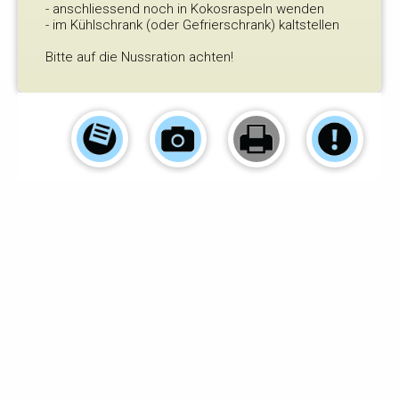
- anschliessend noch in Kokosraspeln wenden
- im Kühlschrank (oder Gefrierschrank) kaltstellen
Bitte auf die Nussration achten!
Einsender:
A. Anna Rasbach
-
Foto:
© A. Anna
Rasbach
-
Arbeitszeit (Min.):
10
-
Schwierigkeitsgrad:
leicht
-
Dieses Rezept finden
0
angemeldete Mitglieder gut.