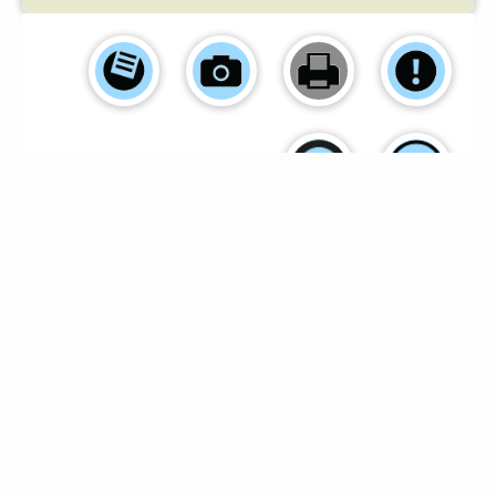
Einsender:
Anita Jandric
-
Foto:
© Anita Jandric
-
Arbeitszeit (Min.):
25 min
-
Schwierigkeitsgrad:
leicht
-
Dieses Rezept finden
0
angemeldete
Mitglieder gut.
© 2012 - 2026 by KiloKegeln.de - Alle Rechte vorbehalten
• Kontakt
•
Impressum
•
AGB
•
Datenschutz