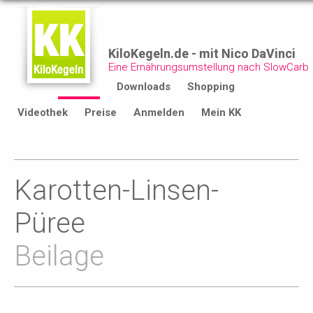
KiloKegeln.de - mit Nico DaVinci
Eine Ernährungsumstellung nach SlowCarb
Start
Rezepte
Downloads
Shopping
Videothek
Preise
Anmelden
Mein KK
Karotten-Linsen-
Püree
Beilage